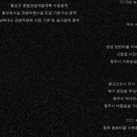
2018년
횡성군 종합관광개발계획 수립용역
횡성호수길 관광자원시설 도입 기본구상 용역
​남해대교 관광자원화 사업 기본 및 실시설계 용역
​여수
​장성 탄탄마을 미
신동엽 시인
​원주시 가로숲
광교신도시 도시 1
북구 운암동 주상
원주시 자녀안
원주시 바람길숲 가
202
​원주 동화마을 수