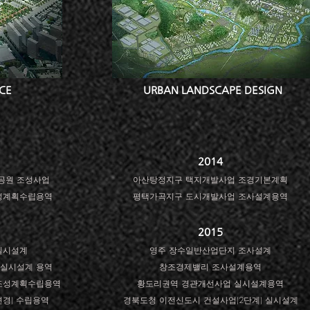
CE
URBAN LANDSCAPE DESIGN
2014
공원 조성사업
아산탕정지구 택지개발사업 조경기본계획
조성계획수립용역
평택가곡지구 도시개발사업 조사설계용역
2015
실시설계
영주 장수일반산업단지 조사설계
 실시설계 용역
창조경제밸리 조사설계용역
조성계획수립용역
황도리권역 경관개선사업 실시설계용역
경) 수립용역
경북도청 이전신도시 건설사업(2단계) 실시설계