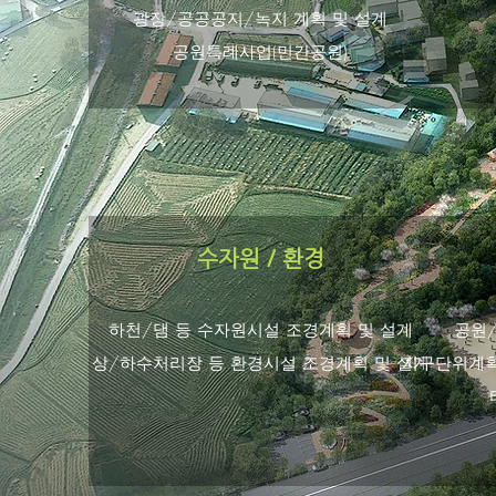
​광장/공공공지/녹지 계획 및 설계
​공원특례사업(민간공원)
수자원 / 환경
하천/댐 등 수자원시설 조경계획 및 설계
공원/
상/하수처리장 등 환경시설 조경계획 및 설계
지구단위계획