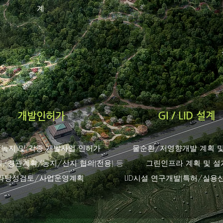
계
GI / LID 설계
개발인허가
녹지 및 각종 개발사업 인허가
물순환/저영향개발 계획 및
/경관계획/농지/산지 협의(전용) 등
그린인프라 계획 및 설
​타당성검토/사업운영계획
LID시설 연구개발(특허/실용