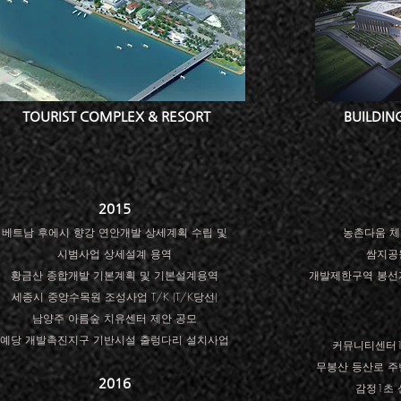
TOURIST COMPLEX & RESORT
BUILDIN
2015
베트남 후에시 향강 연안개발 상세계획 수립 및
농촌다움 체
시범사업 상세설계 용역
쌈지공
황금산 종합개발 기본계획 및 기본설계용역
개발제한구역 봉선
세종시 중앙수목원 조성사업 T/K (T/K당선)
남양주 아름숲 치유센터 제안 공모
예당 개발촉진지구 기반시설 출렁다리 설치사업
커뮤니티센터1
무봉산 등산로 주
2016
감정1초 