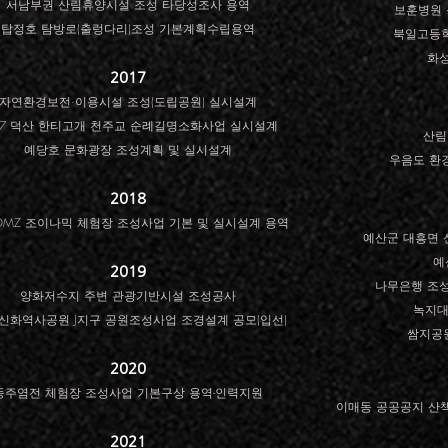
서남부권 산림휴양시설 조성 타당성조사 용역
보훈병원 
탑정호 탐방로(출렁다리)조성 기본계획수립용역
북일고등학
화
2017
자연환경보전·이용시설 조성(도립공원) 실시설계
17 덕산 한티고개 천주교 순례길명소화사업 실시설계
산림
예당호 문화광장 조성계획 및 실시설계
우음도 환
2018
DMZ 조이나믹 체험장 조성사업 기본 및 실시설계 용역
예산군 대흥면
예
2019
나무은행 조
양화저수지 주변 관광기반시설 조성공사
녹지대
 신화역사공원 J지구 공원조성사업 조경설계 공모(입선)
​쌈지공
2020
동주염전 체험장 조성사업 기본구상 용역-인력지원
이매동 공공공지 산책
2021