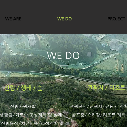
WE ARE
WE DO
PROJECT
WE DO
관광지 / 리조트
산림 / 생태 / 숲
산림자원개발
관광단지/관광지/유원지 계획
생활림/가로수 조성계획 및 설계
​골프장/스키장/리조트 계획
/산림욕장/치유의숲/조성계획 및 설