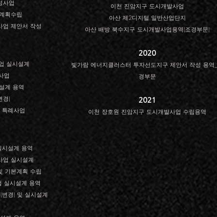
성사업
이천 진암지구 도시개발사업
성계획수립
아산 제2디지털 일반산업단지
사업 제안서 작성
아산 배방 북수지구 도시개발사업용역(조경부문)
2020
업 실시설계
빛가람 에너지클러스터 투자선도지구 제안서 작성 용역
사업
경부문
시설계 용역
변경)
2021
 특례사업
이천 장호원 진암지구 도시개발사업 수립용역
실시설계 용역
성사업 실시설계
및 기본계획 수립
 실시설계 용역
변경) 및 실시설계