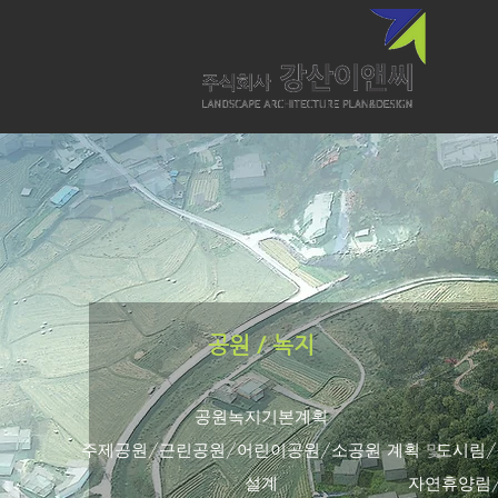
공원 / 녹지
공원녹지기본계획
주제공원/근린공원/어린이공원/소공원 계획 및
도시림/
설계
​자연휴양림