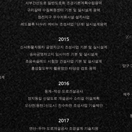
서부간선도로 일반도로화 조경기본계획수립용역
구리갈매 수질복원센터 기본 및 실시설계 용역
청전지구 우수저류시설 설치사업
레드블록 다누리 에비뉴 조성사업(1단계) 실시설계용역
20
2015
신서화물자동차 공영차고지 조성사업 기본 및 실시설계
송파공영차고지 임시이전 기본 및 실시설계
초음속슬레드 시험장 건설사업 기본 및 실시설계
양구 
홍성철도부지 활용방안 타당성 검토 용역
설계
2016
동계~적성 도로건설공사
​제주
장지동길 신설도로 개설공사 소리길 이설계획
오산천(동탄2신도시) 친수하천 조성사업 기술제안
2017
연산~두마 도로개설공사 조경설계 기술지원