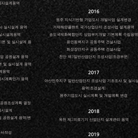
실시설계용역
2016
원주 지식기반형 기업도시 개발사업 설계변경
사 실시설계 용역
거제해양플랜트 국가산업단지 조성사업 설계용역
 실시설계용역
송도국제화복합단지 상업부지개발 기본계획 수립용역
기본 및 실시설계 용
용인동백지구 공동주택 건설사업
화성장안지구 공동주택 건설사업
업 공원설계 용역
천안 제5일반산업단지 조성사업(조경부문)
본 및 실시설계 용역
계용역
2017
실시계획인가 용역
아산인주지구 일반산업단지 조성사업 기초조사 및 실시
용역(조경설계)
원주기업도시 실시계획 및 개발계획 변경
 공원조성계획 결정
실시설계
2018
 공원설계 용역(변
옥천 제2의료기기 산업단지 설계관리 용역
안서작성
2019