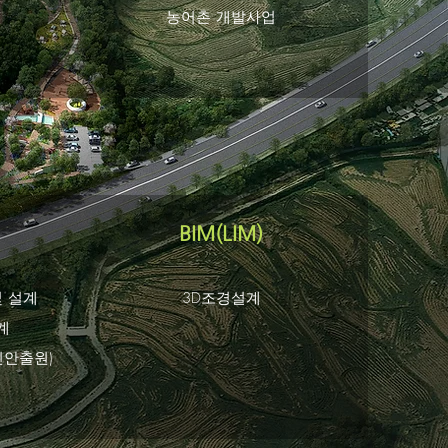
​농어촌 개발사업
BIM(LIM)
 설계
3D조경설계
계
신안출원)