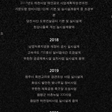
2017년도 하천사업 제안공모 사업계획작성-연외천
거문도항 정비사업(1단계) 기본 및 실시설계용역 중 조경부
분
당진-서산 도로건설공사 기본 및 실시설계
한강나들목 개선 실시설계용역
_조
2018
남양저류지공원 재정비 공사 실시설계
고속국도 700호선 달서읍내간 조경설계
무한천 공공체육시설 설치사업 실시설계 용역
2019
원주시 회전교차로 경관조성 사업 실시설계
화성시 발안천 벚나무길 정비사업
무한천 체육공원 축구장 조성사업
​함평군 어촌뉴딜 300사업
용암천 하천정비사업
​ 실시설계 용역